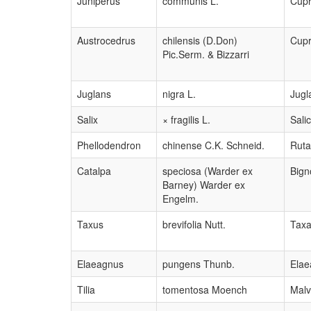
Juniperus
communis L.
Cup
Austrocedrus
chilensis (D.Don)
Cup
Pic.Serm. & Bizzarri
Juglans
nigra L.
Jugl
Salix
× fragilis L.
Sali
Phellodendron
chinense C.K. Schneid.
Rut
Catalpa
speciosa (Warder ex
Bign
Barney) Warder ex
Engelm.
Taxus
brevifolia Nutt.
Tax
Elaeagnus
pungens Thunb.
Ela
Tilia
tomentosa Moench
Mal