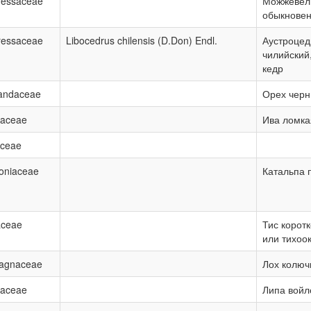
ressaceae
Можжевел
обыкнове
ressaceae
Libocedrus chilensis (D.Don) Endl.
Аустроцед
чилийский
кедр
andaceae
Орех чер
caceae
Ива ломка
aceae
oniaceae
Катальпа 
aceae
Тис корот
или тихоо
eagnaceae
Лох колюч
vaceae
Липа войл