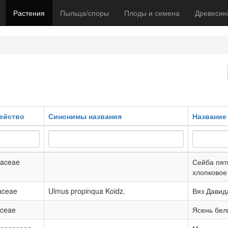
Растения
Пыльца/споры
Плоды и семена
Древесин
ейство
Синонимы названия
Название 
vaceae
Сейба пят
хлопковое
aceae
Ulmus propinqua Koidz.
Вяз Давид
aceae
Ясень бе