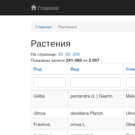
Главная
Главная
Растения
Растения
На странице:
20
50
200
Показаны записи
241-260
из
3 057
.
Род
Вид
Сем
Ceiba
pentandra (L.) Gaertn.
Mal
Ulmus
davidiana Planch.
Ulm
Fraxinus
ornus L.
Ole