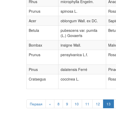
Rhus
microphylla Engelm.
Anac
Prunus
spinosa L.
Ros
Acer
oblongum Wall. ex DC.
Sap
Betula
pubescens var. pumila
Betu
(L.) Govaerts
Bombax
insigne Wall.
Mal
Prunus
pensylvanica L.f.
Ros
Pinus
dalatensis Ferré
Pina
Crataegus
coccinea L.
Ros
Первая
«
8
9
10
11
12
13