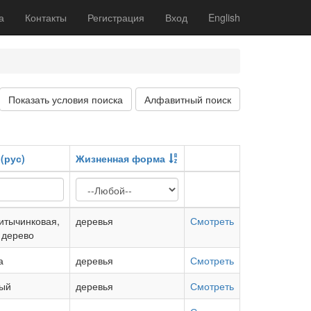
а
Контакты
Регистрация
Вход
English
Показать условия поиска
Алфавитный поиск
(рус)
Жизненная форма
итычинковая,
деревья
Смотреть
 дерево
а
деревья
Смотреть
лый
деревья
Смотреть