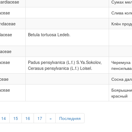
ardiaceae
Сумах ме
aceae
Слива кол
indaceae
Клён прод
laceae
Betula tortuosa Ledeb.
vaceae
aceae
Padus pensylvanica (L.f.) S.Ya.Sokolov,
Черемуха
Cerasus pensylvanica (L.f.) Loisel.
пенсильва
ceae
Сосна дал
aceae
Боярышник
красный
14
15
16
17
»
Последняя