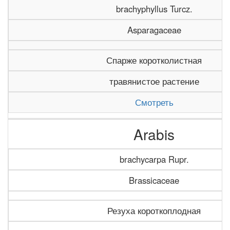
brachyphyllus Turcz.
Asparagaceae
Спарже коротколистная
травянистое растение
Смотреть
Arabis
brachycarpa Rupr.
Brassicaceae
Резуха короткоплодная