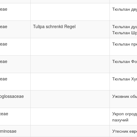
ceae
Тюльпан дв
ceae
Tulipa schrenkii Regel
Тюльпан ду
Тюльпан Шр
ceae
Тюльпан пр
ceae
Тюльпан Фо
ceae
Тюльпан Ху
oglossaceae
Ужовник об
ceae
Укроп огрод
пахучий
minosae
Утесник ев