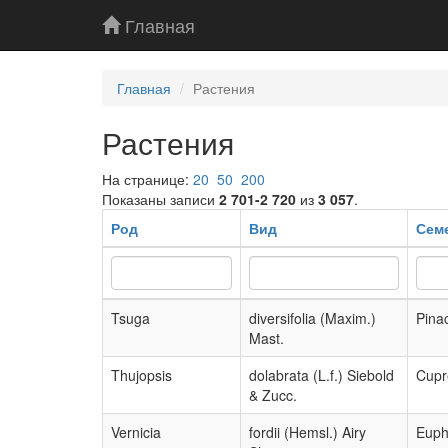
Главная
Главная
Растения
Растения
На странице:
20
50
200
Показаны записи
2 701-2 720
из
3 057
.
Род
Вид
Сем
Tsuga
diversifolia (Maxim.)
Pina
Mast.
Thujopsis
dolabrata (L.f.) Siebold
Cupr
& Zucc.
Vernicia
fordii (Hemsl.) Airy
Euph