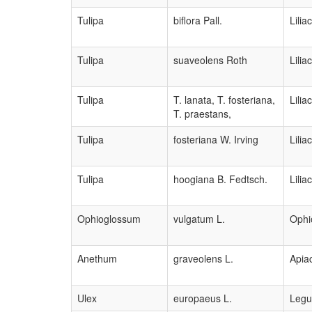
Tulipa
biflora Pall.
Lilia
Tulipa
suaveolens Roth
Lilia
Tulipa
T. lanata, T. fosteriana,
Lilia
T. praestans,
Tulipa
fosteriana W. Irving
Lilia
Tulipa
hoogiana B. Fedtsch.
Lilia
Ophioglossum
vulgatum L.
Ophi
Anethum
graveolens L.
Apia
Ulex
europaeus L.
Legu