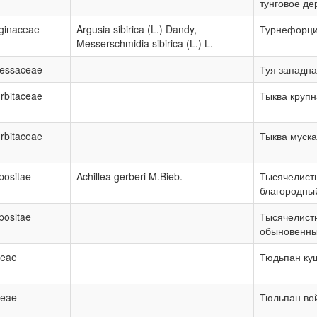
тунговое де
ginaceae
Argusia sibirica (L.) Dandy,
Турнефорци
Messerschmidia sibirica (L.) L.
essaceae
Туя западн
rbitaceae
Тыква круп
rbitaceae
Тыква муск
ositae
Achillea gerberi M.Bieb.
Тысячелист
благородны
ositae
Тысячелист
обыновенн
ceae
Тюдьпан ку
ceae
Тюльпан во