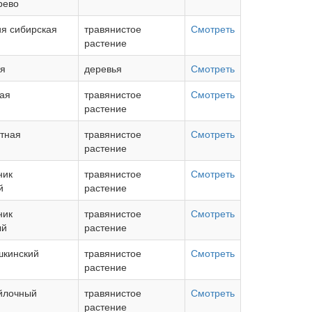
рево
я сибирская
травянистое
Смотреть
растение
ая
деревья
Смотреть
ная
травянистое
Смотреть
растение
атная
травянистое
Смотреть
растение
ник
травянистое
Смотреть
й
растение
ник
травянистое
Смотреть
ый
растение
шкинский
травянистое
Смотреть
растение
йлочный
травянистое
Смотреть
растение