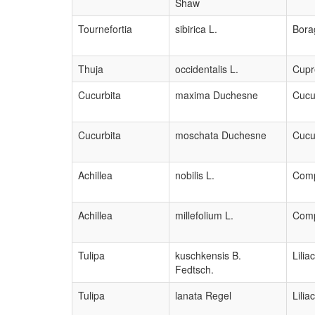
Shaw
Tournefortia
sibirica L.
Bora
Thuja
occidentalis L.
Cupr
Cucurbita
maxima Duchesne
Cucu
Cucurbita
moschata Duchesne
Cucu
Achillea
nobilis L.
Comp
Achillea
millefolium L.
Comp
Tulipa
kuschkensis B.
Lilia
Fedtsch.
Tulipa
lanata Regel
Lilia