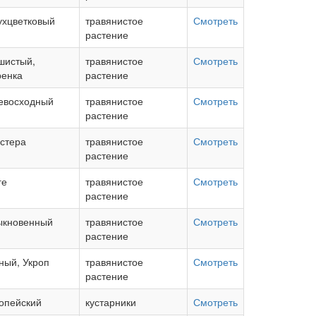
ухцветковый
травянистое
Смотреть
растение
шистый,
травянистое
Смотреть
енка
растение
евосходный
травянистое
Смотреть
растение
стера
травянистое
Смотреть
растение
ге
травянистое
Смотреть
растение
ыкновенный
травянистое
Смотреть
растение
ный, Укроп
травянистое
Смотреть
растение
ропейский
кустарники
Смотреть