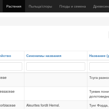
Растения
Пыльца/споры
Плоды и семена
Древесин
ейство
Синонимы названия
Название (
ceae
Тсуга разно
essaceae
Туевик пон
долотовидн
orbiaceae
Aleurites fordii Hemsl.
Тунг Форда,