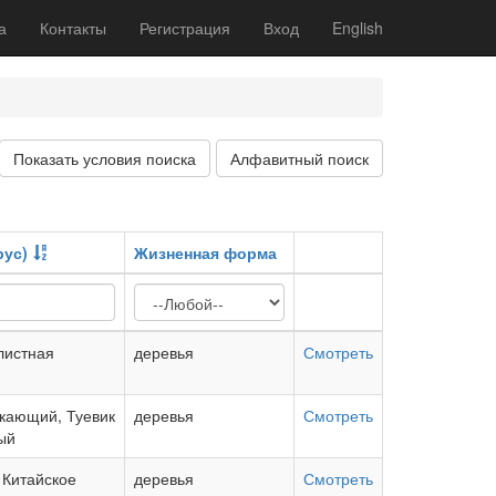
а
Контакты
Регистрация
Вход
English
Показать условия поиска
Алфавитный поиск
рус)
Жизненная форма
листная
деревья
Смотреть
икающий, Туевик
деревья
Смотреть
ый
 Китайское
деревья
Смотреть