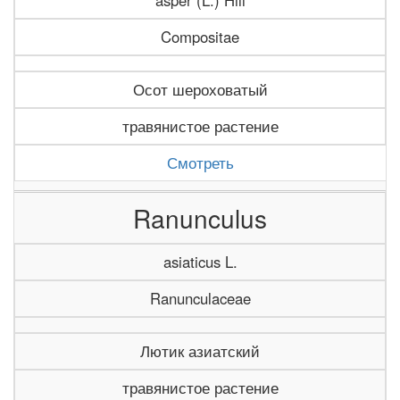
asper (L.) Hill
Compositae
Осот шероховатый
травянистое растение
Смотреть
Ranunculus
asiaticus L.
Ranunculaceae
Лютик азиатский
травянистое растение