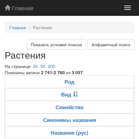
Главная
Toggl
navig
Главная
Растения
Показать условия поиска
Алфавитный поиск
Растения
На странице:
20
50
200
Показаны записи
2 741-2 760
из
3 057
.
Род
Вид
Семейство
Синонимы названия
Название (рус)