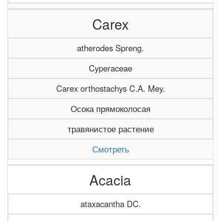
Carex
atherodes Spreng.
Cyperaceae
Carex orthostachys C.A. Mey.
Осока прямоколосая
травянистое растение
Смотреть
Acacia
ataxacantha DC.