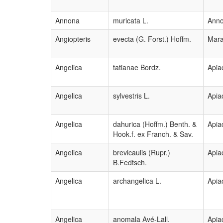
Annona
muricata L.
Ann
Angiopteris
evecta (G. Forst.) Hoffm.
Mara
Angelica
tatianae Bordz.
Apia
Angelica
sylvestris L.
Apia
Angelica
dahurica (Hoffm.) Benth. &
Apia
Hook.f. ex Franch. & Sav.
Angelica
brevicaulis (Rupr.)
Apia
B.Fedtsch.
Angelica
archangelica L.
Apia
Angelica
anomala Avé-Lall.
Apia