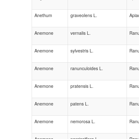
Anethum
graveolens L.
Apia
Anemone
vernalis L.
Ranu
Anemone
sylvestris L.
Ranu
Anemone
ranunculoides L.
Ranu
Anemone
pratensis L.
Ranu
Anemone
patens L.
Ranu
Anemone
nemorosa L.
Ranu