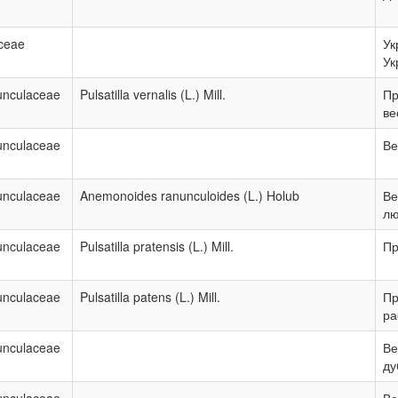
ceae
Ук
Ук
nculaceae
Pulsatilla vernalis (L.) Mill.
Пр
ве
nculaceae
Ве
nculaceae
Anemonoides ranunculoides (L.) Holub
Ве
лю
nculaceae
Pulsatilla pratensis (L.) Mill.
Пр
nculaceae
Pulsatilla patens (L.) Mill.
Пр
ра
nculaceae
Ве
ду