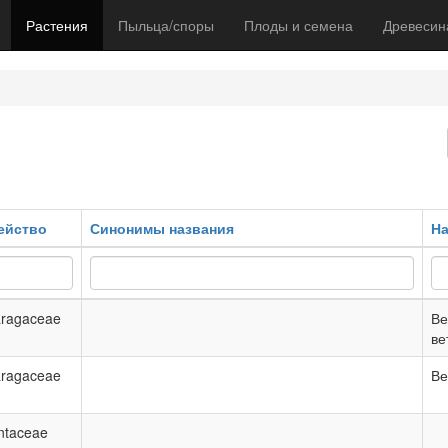
Растения
Пыльца/споры
Плоды и семена
Древесин
ейство
Синонимы названия
На
ragaceae
Ве
ве
ragaceae
Ве
ntaceae