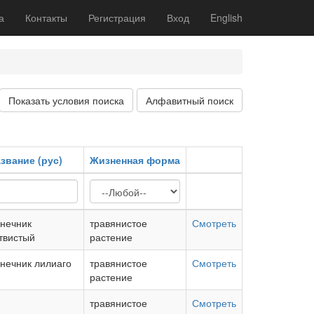
а
Контакты
Регистрация
Вход
English
Показать условия поиска
Алфавитный поиск
звание (рус)
Жизненная форма
нечник
травянистое
Смотреть
твистый
растение
нечник лилиаго
травянистое
Смотреть
растение
травянистое
Смотреть