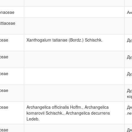
onaceae
Ан
ttiaceae
ceae
Xanthogalum tatianae (Bordz.) Schischk.
Ду
ceae
Ду
ceae
Ду
ceae
Ду
ко
ceae
Archangelica officinalis Hoffm., Archangelica
Дя
komarovii Schischk., Archangelica decurrens
ле
Ledeb.
ceae
Дя