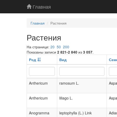
Главная
Главная
Растения
Растения
На странице:
20
50
200
Показаны записи
2 821-2 840
из
3 057
.
Род
Вид
Сем
Anthericum
ramosum L.
Aspa
Anthericum
liliago L.
Aspa
Anogramma
leptophylla (L.) Link
Adia