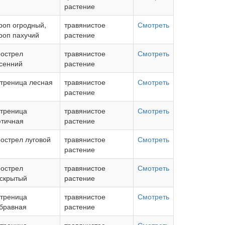
растение
роп огродный,
травянистое
Смотреть
роп пахучий
растение
острел
травянистое
Смотреть
сенний
растение
треница лесная
травянистое
Смотреть
растение
треница
травянистое
Смотреть
тичная
растение
острел луговой
травянистое
Смотреть
растение
острел
травянистое
Смотреть
скрытый
растение
треница
травянистое
Смотреть
бравная
растение