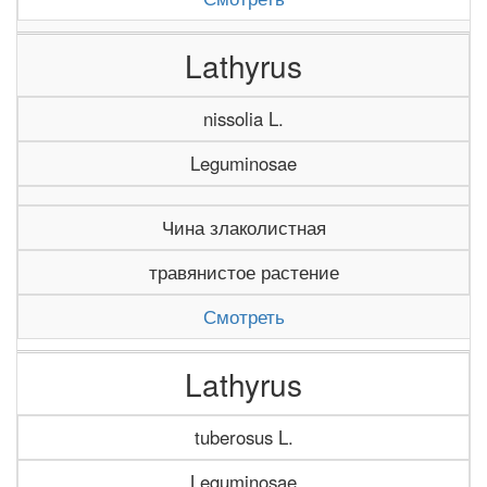
Lathyrus
nissolia L.
Leguminosae
Чина злаколистная
травянистое растение
Смотреть
Lathyrus
tuberosus L.
Leguminosae