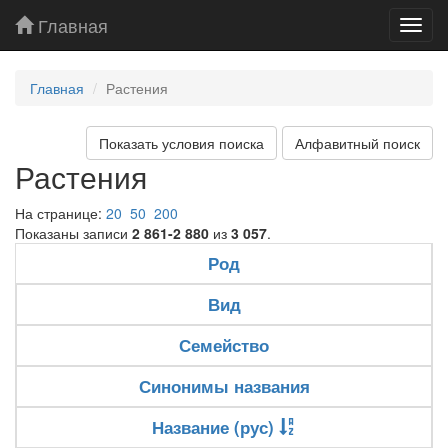
Главная
Toggl
navig
Главная
Растения
Показать условия поиска
Алфавитный поиск
Растения
На странице:
20
50
200
Показаны записи
2 861-2 880
из
3 057
.
Род
Вид
Семейство
Синонимы названия
Название (рус)