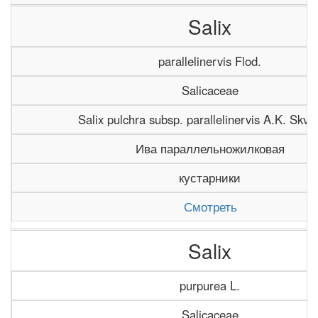
Salix
parallelinervis Flod.
Salicaceae
Salix pulchra subsp. parallelinervis A.K. Skvo
Ива параллельножилковая
кустарники
Смотреть
Salix
purpurea L.
Salicaceae