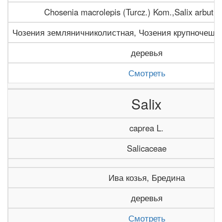
Chosenia macrolepis (Turcz.) Kom.,Salix arbutifol
Чозения земляничниколистная, Чозения крупночешуй
деревья
Смотреть
Salix
caprea L.
Salicaceae
Ива козья, Бредина
деревья
Смотреть