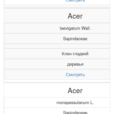
Acer
laevigatum Wall.
Sapindaceae
Клен гладкий
деревья
Смотреть
Acer
monspessulanum L.
Sapindaceae