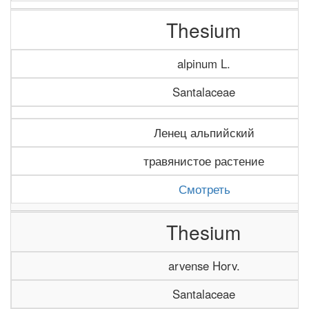
Thesium
alpinum L.
Santalaceae
Ленец альпийский
травянистое растение
Смотреть
Thesium
arvense Horv.
Santalaceae