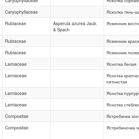
Caryophyllaceae
Ясколка сорная
Caryophyllaceae
Ясколка тянь-ш
Rubiaceae
Asperula azurea Jaub.
Ясменник вост
& Spach
Rubiaceae
Ясменник крас
Rubiaceae
Ясменник поле
Lamiaceae
Яснотка белая
Lamiaceae
Яснотка крапча
пятнистая
Lamiaceae
Яснотка пурпур
Lamiaceae
Яснотка стебл
Compositae
Ястребинка зон
Compositae
Ястребиночка з