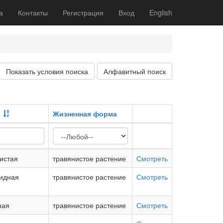
а
Контакты
Регистрация
Вход
English
Показать условия поиска
Алфавитный поиск
)
Жизненная форма
истая
травянистое растение
Смотреть
видная
травянистое растение
Смотреть
ная
травянистое растение
Смотреть