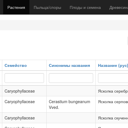
Растения
Пыльца/споры
Плоды и семена
Древесин
Семейство
Синонимы названия
Название (рус
Caryophyllaceae
Ясколка серебр
Caryophyllaceae
Cerastium bungeanum
Ясколка серпо
Vved.
Caryophyllaceae
Ясколка скучен