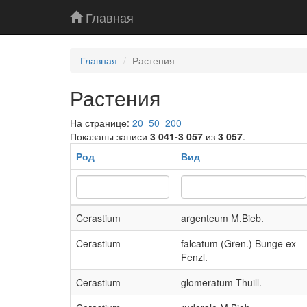
Главная
Главная
Растения
Растения
На странице:
20
50
200
Показаны записи
3 041-3 057
из
3 057
.
Род
Вид
Cerastium
argenteum M.Bieb.
Cerastium
falcatum (Gren.) Bunge ex
Fenzl.
Cerastium
glomeratum Thuill.