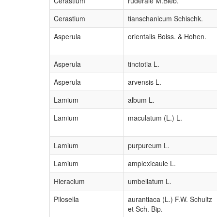
Cerastium
ruderale M.Bieb.
Cerastium
tianschanicum Schischk.
Asperula
orientalis Boiss. & Hohen.
Asperula
tinctotia L.
Asperula
arvensis L.
Lamium
album L.
Lamium
maculatum (L.) L.
Lamium
purpureum L.
Lamium
amplexicaule L.
Hieracium
umbellatum L.
Pilosella
aurantiaca (L.) F.W. Schultz
et Sch. Bip.