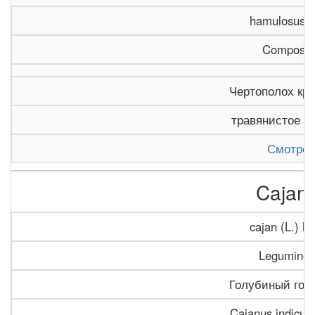
hamulosus E
Composit
Чертополох кр
травянистое р
Смотрет
Cajan
cajan (L.) Mi
Leguminos
Голубиный горо
Cajanus indicus