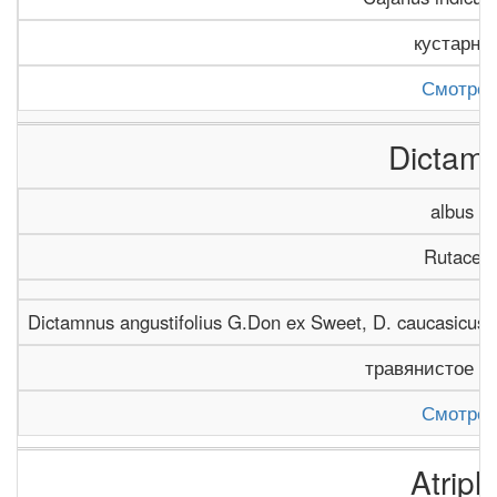
кустарни
Смотрет
Dictam
albus L.
Rutacea
Dictamnus angustifolius G.Don ex Sweet, D. caucasicus (
травянистое р
Смотрет
Atripl