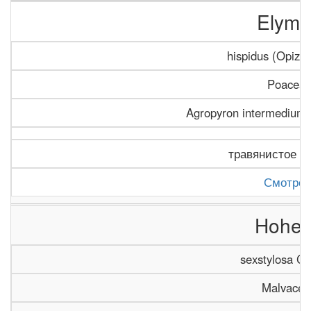
Elymu
hispidus (Opiz) 
Poacea
Agropyron intermedium (
травянистое р
Смотрет
Hoher
sexstylosa Co
Malvacea