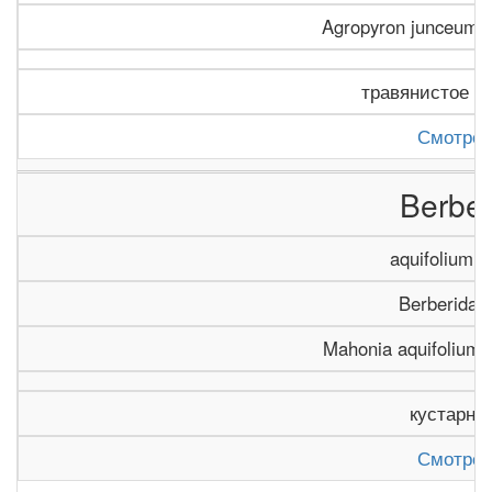
Agropyron junceum (L
травянистое р
Смотрет
Berber
aquifolium P
Berberidac
Mahonia aquifolium (
кустарни
Смотрет