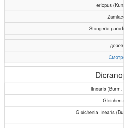
eriopus (Kunze)
Zamiacea
Stangeria parado
деревь
Смотрет
Dicranopt
linearis (Burm. f
Gleichenia
Gleichenia linearis (Burm