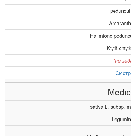
pedunculata
Amaranthac
Halimione pedunculat
Kt,tlf cnt,tkm
(не задан
Смотрет
Medica
sativa L. subsp. mic
Leguminos