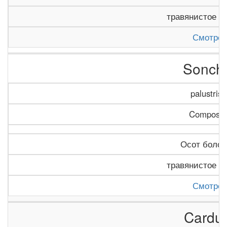
травянистое р
Смотрет
Sonch
palustris 
Composit
Осот боло
травянистое р
Смотрет
Cardu