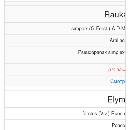
Rauka
simplex (G.Forst.) A.D.Mit
Araliacea
Pseudopanax simplex (G
(не задан
Смотрет
Elymu
farctus (Viv.) Runema
Poacea