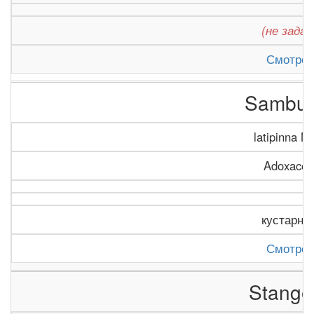
(не задан
Смотрет
Sambu
latipinna N
Adoxacea
кустарни
Смотрет
Stange