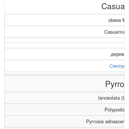
Casuar
obesa Mi
Casuarinac
деревь
Смотрет
Pyrros
lanceolata (L.
Polypodiac
Pyrrosia adnascens 