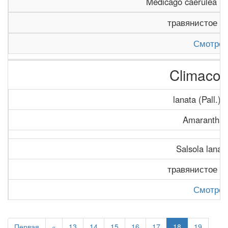
Medicago caerulea Le
травянистое р
Смотрет
Climacop
lanata (Pall.) 
Amaranthac
Salsola lanata
травянистое р
Смотрет
Первая
«
13
14
15
16
17
18
19