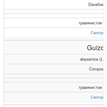
Davalliace
травянистое р
Смотрет
Guizot
abyssinica (L.f
Composit
травянистое р
Смотрет