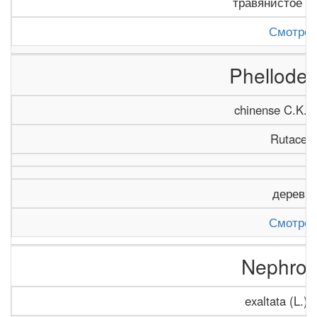
травянистое р
Смотрет
Phellode
chinense C.K. S
Rutacea
деревь
Смотрет
Nephrol
exaltata (L.) 