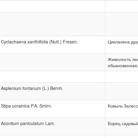
Cyclachaena xanthiifolia (Nutt.) Fresen.
Циклахена ду
Жимолость ле
обыкновенная,
Asplenium fontanum (L.) Bernh.
Stipa ucrainica P.A. Smirn.
Ковыль Залесс
Aconitum paniculatum Lam.
Борец садовы