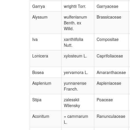
Garrya
wrightii Torr.
Garryaceae
Alyssum
wulfenianum
Brassicaceae
Benth. ex
Willd.
Iva
xanthiifolia
Compositae
Nutt.
Lonicera
xylosteum L.
Caprifoliaceae
Bosea
yervamora L.
Amaranthaceae
Asplenium
yunnanense
Aspleniaceae
Franch.
Stipa
zalesskii
Poaceae
Wilensky
Aconitum
× cammarum
Ranunculaceae
L.