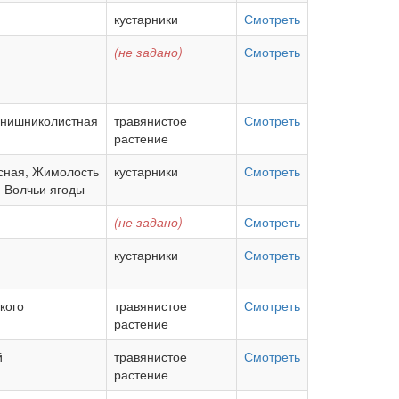
кустарники
Смотреть
(не задано)
Смотреть
рнишниколистная
травянистое
Смотреть
растение
сная, Жимолость
кустарники
Смотреть
 Волчьи ягоды
(не задано)
Смотреть
кустарники
Смотреть
кого
травянистое
Смотреть
растение
й
травянистое
Смотреть
растение