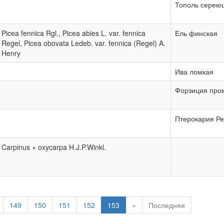
Тополь серею
Picea fennica Rgl., Picea abies L. var. fennica
Ель финская
Regel, Picea obovata Ledeb. var. fennica (Regel) A.
Henry
Ива ломкая
Форзиция про
Птерокария Р
Carpinus × oxycarpa H.J.P.Winkl.
149
150
151
152
153
»
Последняя