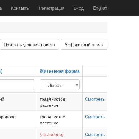
а
Контакты
Регистрация
Вход
English
Показать условия поиска
Алфавитный поиск
с)
Жизненная форма
ий
травянистое
Смотреть
растение
оронова
травянистое
Смотреть
растение
(не задано)
Смотреть