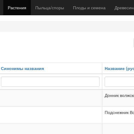
Растения
Пыльца/споры
Плоды и семена
Древесин
Синонимы названия
Название (ру
Донник волжск
Подснежник В