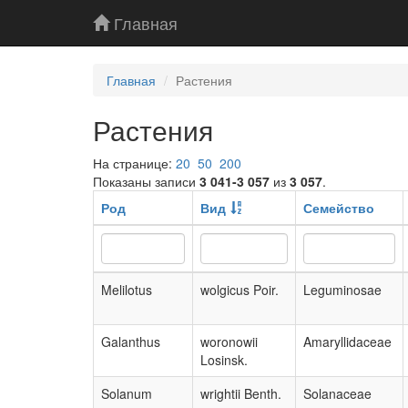
Главная
Главная
Растения
Растения
На странице:
20
50
200
Показаны записи
3 041-3 057
из
3 057
.
Род
Вид
Семейство
Melilotus
wolgicus Poir.
Leguminosae
Galanthus
woronowii
Amaryllidaceae
Losinsk.
Solanum
wrightii Benth.
Solanaceae