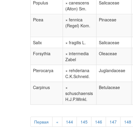
Populus
× canescens
Salicaceae
(Aiton) Sm.
Picea
× fennica
Pinaceae
(Regel) Kom.
Salix
× fragilis L.
Salicaceae
Forsythia
× intermedia
Oleaceae
Zabel
Pterocarya
× rehderiana
Juglandaceae
C.K.Schneid.
Carpinus
×
Betulaceae
schuschaensis
H.J.P.Winkl.
Первая
«
144
145
146
147
148