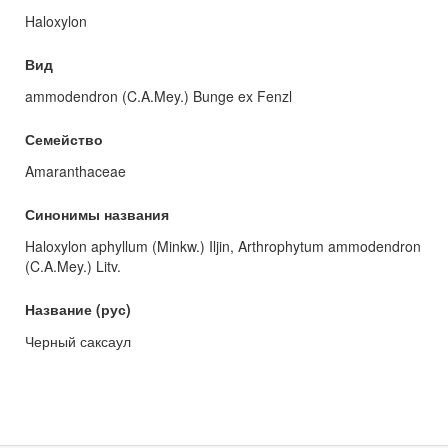
Haloxylon
Вид
ammodendron (C.A.Mey.) Bunge ex Fenzl
Семейство
Amaranthaceae
Синонимы названия
Haloxylon aphyllum (Minkw.) Iljin, Arthrophytum ammodendron
(C.A.Mey.) Litv.
Название (рус)
Черный саксаул