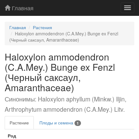
Главная
Toggl
navig
Главная
Растения
Haloxylon ammodendron (C.A.Mey.) Bunge ex Fenzl
(Черный саксаул, Amaranthaceae)
Haloxylon ammodendron
(C.A.Mey.) Bunge ex Fenzl
(Черный саксаул,
Amaranthaceae)
Синонимы: Haloxylon aphyllum (Minkw.) Iljin,
Arthrophytum ammodendron (C.A.Mey.) Litv.
Растение
Плоды и семена
1
Род