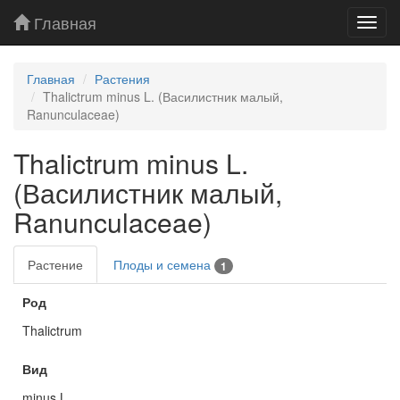
Главная
Toggl
navig
Главная
Растения
Thalictrum minus L. (Василистник малый,
Ranunculaceae)
Thalictrum minus L.
(Василистник малый,
Ranunculaceae)
Растение
Плоды и семена
1
Род
Thalictrum
Вид
minus L.