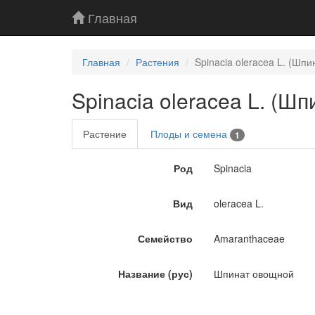
Главная
Главная
Растения
Spinacia oleracea L. (Шп
Spinacia oleracea L. (Ш
Растение
Плоды и семена
1
Род
Spinacia
Вид
oleracea L.
Семейство
Amaranthaceae
Название (рус)
Шпинат овощной