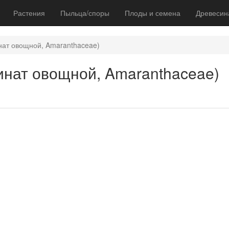
Растения
Пыльца/споры
Плоды и семена
Древесин
инат овощной, Amaranthaceae)
пинат овощной, Amaranthaceae)