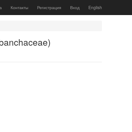
а
Контакты
Регистрация
Вход
English
obanchaceae)