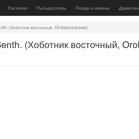
Растения
Пыльца/споры
Плоды и семена
Древесин
Benth. (Хоботник восточный, Orobanchaceae)
 Benth. (Хоботник восточный, Or