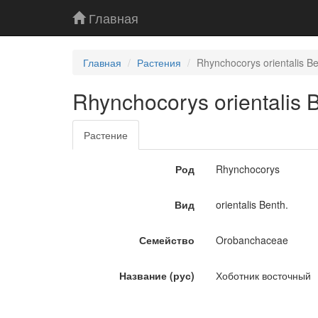
Главная
Главная
Растения
Rhynchocorys orientalis 
Rhynchocorys orientalis
Растение
Род
Rhynchocorys
Вид
orientalis Benth.
Семейство
Orobanchaceae
Название (рус)
Хоботник восточный