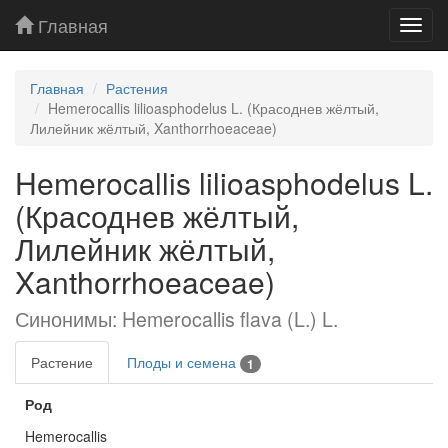
Главная
Toggl
navig
Главная
Растения
Hemerocallis lilioasphodelus L. (Красоднев жёлтый,
Лилейник жёлтый, Xanthorrhoeaceae)
Hemerocallis lilioasphodelus L.
(Красоднев жёлтый,
Лилейник жёлтый,
Xanthorrhoeaceae)
Синонимы: Hemerocallis flava (L.) L.
Растение
Плоды и семена
1
Род
Hemerocallis