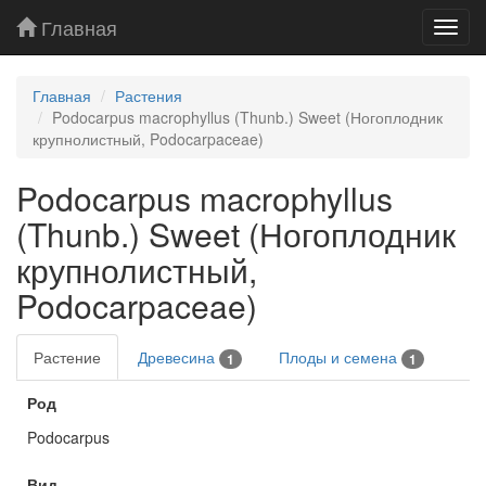
Главная
Toggl
navig
Главная
Растения
Podocarpus macrophyllus (Thunb.) Sweet (Ногоплодник
крупнолистный, Podocarpaceae)
Podocarpus macrophyllus
(Thunb.) Sweet (Ногоплодник
крупнолистный,
Podocarpaceae)
Растение
Древесина
Плоды и семена
1
1
Род
Podocarpus
Вид