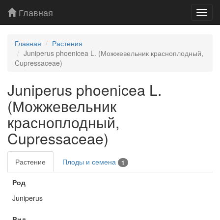
Главная
Toggl
navig
Главная
Растения
Juniperus phoenicea L. (Можжевельник красноплодный,
Cupressaceae)
Juniperus phoenicea L.
(Можжевельник
красноплодный,
Cupressaceae)
Растение
Плоды и семена
1
Род
Juniperus
Вид