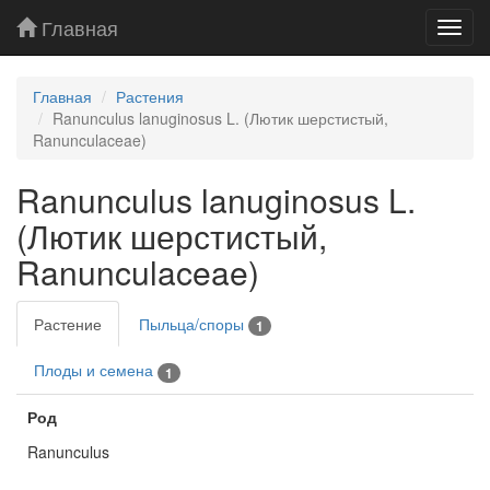
Главная
Toggl
navig
Главная
Растения
Ranunculus lanuginosus L. (Лютик шерстистый,
Ranunculaceae)
Ranunculus lanuginosus L.
(Лютик шерстистый,
Ranunculaceae)
Растение
Пыльца/споры
1
Плоды и семена
1
Род
Ranunculus