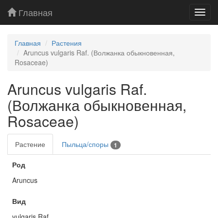
Главная
Toggl
navig
Главная
Растения
Aruncus vulgaris Raf. (Волжанка обыкновенная,
Rosaceae)
Aruncus vulgaris Raf.
(Волжанка обыкновенная,
Rosaceae)
Растение
Пыльца/споры
1
Род
Aruncus
Вид
vulgaris Raf.