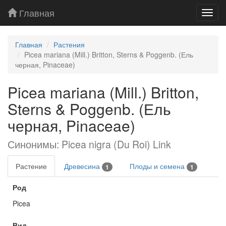
Главная
Toggl
navig
Главная
Растения
Picea mariana (Mill.) Britton, Sterns & Poggenb. (Ель
черная, Pinaceae)
Picea mariana (Mill.) Britton,
Sterns & Poggenb. (Ель
черная, Pinaceae)
Синонимы: Picea nigra (Du Roi) Link
Растение
Древесина
Плоды и семена
1
1
Род
Picea
Вид