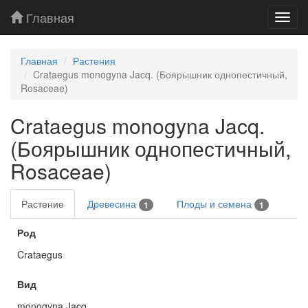
Главная
Toggl
navig
Главная
Растения
Crataegus monogyna Jacq. (Боярышник однопестичный,
Rosaceae)
Crataegus monogyna Jacq.
(Боярышник однопестичный,
Rosaceae)
Растение
Древесина
Плоды и семена
1
1
Род
Crataegus
Вид
monogyna Jacq.