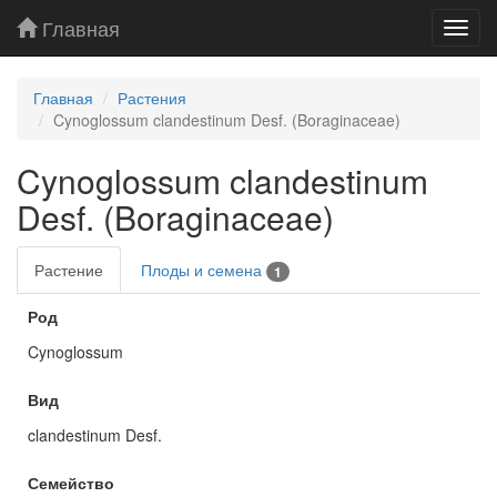
Главная
Toggl
navig
Главная
Растения
Cynoglossum clandestinum Desf. (Boraginaceae)
Cynoglossum clandestinum
Desf. (Boraginaceae)
Растение
Плоды и семена
1
Род
Cynoglossum
Вид
clandestinum Desf.
Семейство