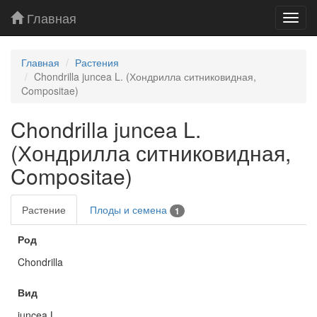
Главная
Toggl
navig
Главная
Растения
Chondrilla juncea L. (Хондрилла ситниковидная,
Compositae)
Chondrilla juncea L.
(Хондрилла ситниковидная,
Compositae)
Растение
Плоды и семена
1
Род
Chondrilla
Вид
juncea L.