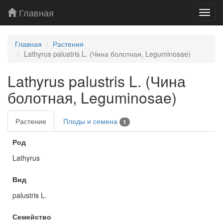
Главная
Toggl
navig
Главная
Растения
Lathyrus palustris L. (Чина болотная, Leguminosae)
Lathyrus palustris L. (Чина
болотная, Leguminosae)
Растение
Плоды и семена
1
Род
Lathyrus
Вид
palustris L.
Семейство