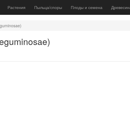
Растения
Пыльца/споры
Плоды и семена
Древесин
eguminosae)
Leguminosae)