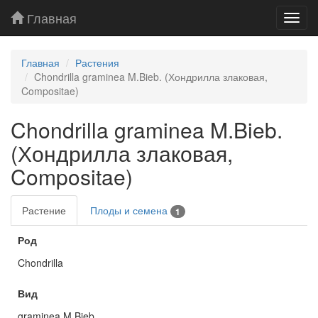
Главная
Toggl
navig
Главная
Растения
Chondrilla graminea M.Bieb. (Хондрилла злаковая,
Compositae)
Chondrilla graminea M.Bieb.
(Хондрилла злаковая,
Compositae)
Растение
Плоды и семена
1
Род
Chondrilla
Вид
graminea M.Bieb.