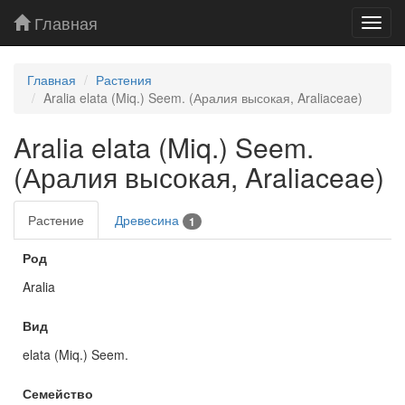
Главная
Toggl
navig
Главная
Растения
Aralia elata (Miq.) Seem. (Аралия высокая, Araliaceae)
Aralia elata (Miq.) Seem.
(Аралия высокая, Araliaceae)
Растение
Древесина
1
Род
Aralia
Вид
elata (Miq.) Seem.
Семейство