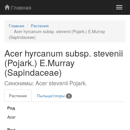
Главная
Toggl
navig
Главная
Растения
Acer hyrcanum subsp. stevenii (Pojark.) E.Murray
(Sapindaceae)
Acer hyrcanum subsp. stevenii
(Pojark.) E.Murray
(Sapindaceae)
Синонимы: Acer stevenii Pojark.
Растение
Пыльца/споры
1
Род
Acer
Вид