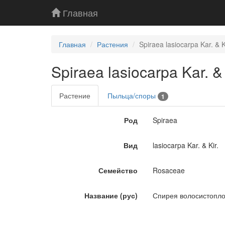
Главная
Главная
Растения
Spiraea lasiocarpa Kar. &
Spiraea lasiocarpa Kar. 
Растение
Пыльца/споры
1
Род
Spiraea
Вид
lasiocarpa Kar. & Kir.
Семейство
Rosaceae
Название (рус)
Спирея волосистопл