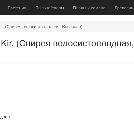
Растения
Пыльца/споры
Плоды и семена
Древесин
 Kir. (Спирея волосистоплодная, Rosaceae)
& Kir. (Спирея волосистоплодная
одная