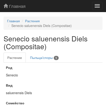
Главная
Toggl
navig
Главная
Растения
Senecio saluenensis Diels (Compositae)
Senecio saluenensis Diels
(Compositae)
Растение
Пыльца/споры
1
Род
Senecio
Вид
saluenensis Diels
Семейство