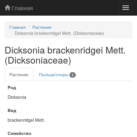
Главная
Toggl
navig
Главная
Растения
Dicksonia brackenridgei Mett. (Dicksoniaceae)
Dicksonia brackenridgei Mett.
(Dicksoniaceae)
Растение
Пыльца/споры
1
Род
Dicksonia
Вид
brackenridgei Mett.
Семейство