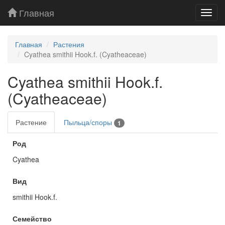
Главная
Toggl
navig
Главная
Растения
Cyathea smithii Hook.f. (Cyatheaceae)
Cyathea smithii Hook.f.
(Cyatheaceae)
Растение
Пыльца/споры
1
Род
Cyathea
Вид
smithii Hook.f.
Семейство