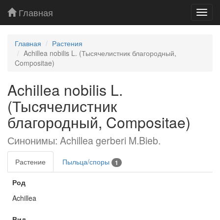
Главная
Toggl
navig
Главная
Растения
Achillea nobilis L. (Тысячелистник благородный,
Compositae)
Achillea nobilis L.
(Тысячелистник
благородный, Compositae)
Синонимы: Achillea gerberi M.Bieb.
Растение
Пыльца/споры
1
Род
Achillea
Вид