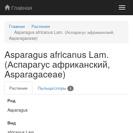
Главная
Toggl
navig
Главная
Растения
Asparagus africanus Lam. (Аспарагус африканский,
Asparagaceae)
Asparagus africanus Lam.
(Аспарагус африканский,
Asparagaceae)
Растение
Пыльца/споры
1
Род
Asparagus
Вид
africanus Lam.