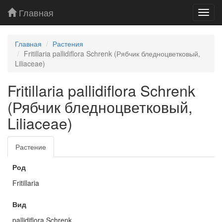
Главная
Toggl
navig
Главная
Растения
Fritillaria pallidiflora Schrenk (Рябчик бледноцветковый,
Liliaceae)
Fritillaria pallidiflora Schrenk
(Рябчик бледноцветковый,
Liliaceae)
Растение
Род
Fritillaria
Вид
pallidiflora Schrenk