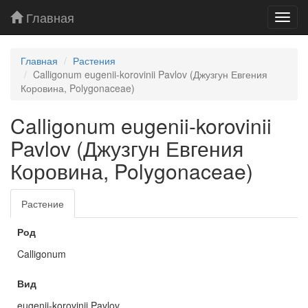
Главная
Toggl
navig
Главная
Растения
Calligonum eugenii-korovinii Pavlov (Джузгун Евгения
Коровина, Polygonaceae)
Calligonum eugenii-korovinii
Pavlov (Джузгун Евгения
Коровина, Polygonaceae)
Растение
Род
Calligonum
Вид
eugenii-korovinii Pavlov