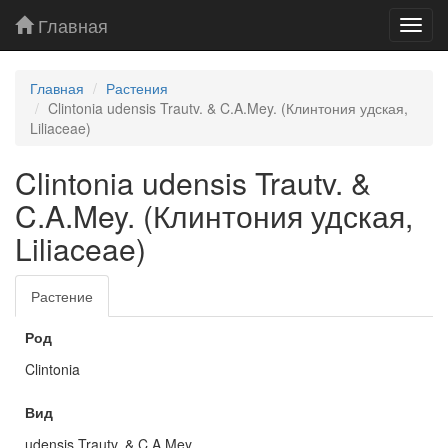
Главная
Toggl
navig
Главная
Растения
Clintonia udensis Trautv. & C.A.Mey. (Клинтония удская,
Liliaceae)
Clintonia udensis Trautv. &
C.A.Mey. (Клинтония удская,
Liliaceae)
Растение
Род
Clintonia
Вид
udensis Trautv. & C.A.Mey.