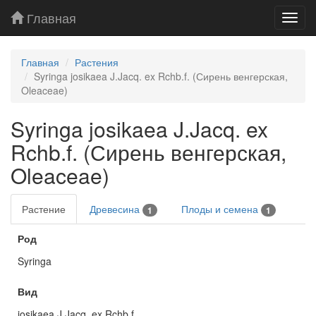
Главная
Toggl
navig
Главная
Растения
Syringa josikaea J.Jacq. ex Rchb.f. (Сирень венгерская,
Oleaceae)
Syringa josikaea J.Jacq. ex
Rchb.f. (Сирень венгерская,
Oleaceae)
Растение
Древесина
Плоды и семена
1
1
Род
Syringa
Вид
josikaea J.Jacq. ex Rchb.f.