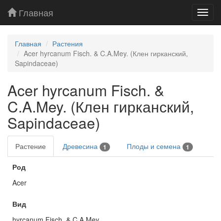
Главная
Toggl
navig
Главная
Растения
Acer hyrcanum Fisch. & C.A.Mey. (Клен гирканский,
Sapindaceae)
Acer hyrcanum Fisch. &
C.A.Mey. (Клен гирканский,
Sapindaceae)
Растение
Древесина
Плоды и семена
1
1
Род
Acer
Вид
hyrcanum Fisch. & C.A.Mey.