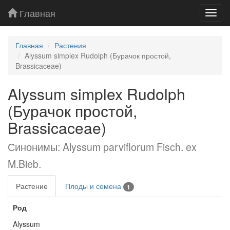
Главная
Toggl
navig
Главная
Растения
Alyssum simplex Rudolph (Бурачок простой,
Brassicaceae)
Alyssum simplex Rudolph
(Бурачок простой,
Brassicaceae)
Синонимы: Alyssum parviflorum Fisch. ex
M.Bieb.
Растение
Плоды и семена
1
Род
Alyssum