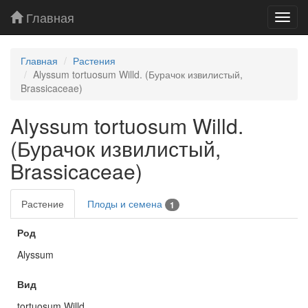
Главная
Toggl
navig
Главная
Растения
Alyssum tortuosum Willd. (Бурачок извилистый,
Brassicaceae)
Alyssum tortuosum Willd.
(Бурачок извилистый,
Brassicaceae)
Растение
Плоды и семена
1
Род
Alyssum
Вид
tortuosum Willd.