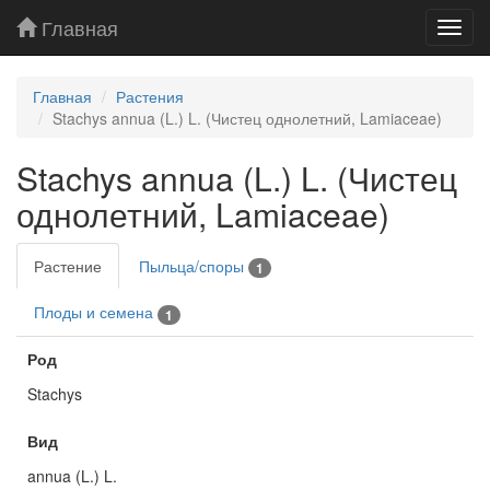
Главная
Toggl
navig
Главная
Растения
Stachys annua (L.) L. (Чистец однолетний, Lamiaceae)
Stachys annua (L.) L. (Чистец
однолетний, Lamiaceae)
Растение
Пыльца/споры
1
Плоды и семена
1
Род
Stachys
Вид
annua (L.) L.