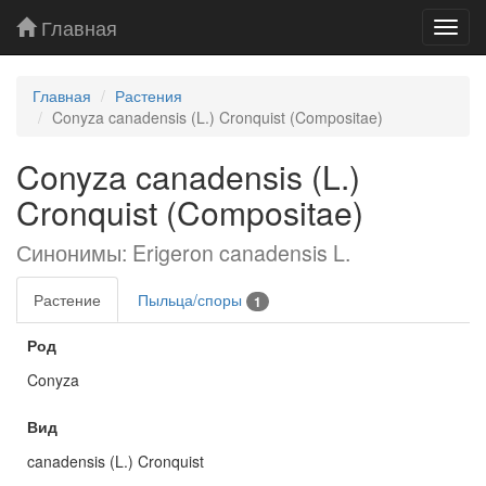
Главная
Toggl
navig
Главная
Растения
Conyza canadensis (L.) Cronquist (Compositae)
Conyza canadensis (L.)
Cronquist (Compositae)
Синонимы: Erigeron canadensis L.
Растение
Пыльца/споры
1
Род
Conyza
Вид
canadensis (L.) Cronquist