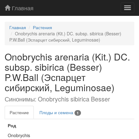
Главная
Toggl
navig
Главная
Растения
Onobrychis arenaria (Kit.) DC. subsp. sibirica (Besser)
P.W.Ball (Эспарцет сибирский, Leguminosae)
Onobrychis arenaria (Kit.) DC.
subsp. sibirica (Besser)
P.W.Ball (Эспарцет
сибирский, Leguminosae)
Синонимы: Onobrychis sibirica Besser
Растение
Плоды и семена
1
Род
Onobrychis