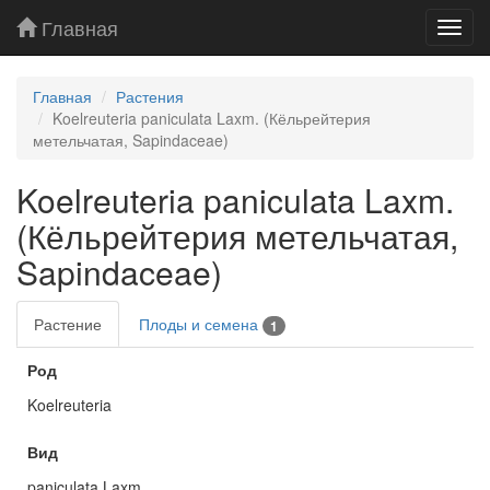
Главная
Toggl
navig
Главная
Растения
Koelreuteria paniculata Laxm. (Кёльрейтерия
метельчатая, Sapindaceae)
Koelreuteria paniculata Laxm.
(Кёльрейтерия метельчатая,
Sapindaceae)
Растение
Плоды и семена
1
Род
Koelreuteria
Вид
paniculata Laxm.