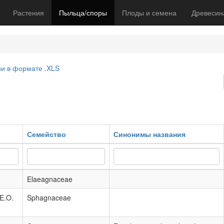
Растения
Пыльца/споры
Плоды и семена
Древесин
ии в формате .XLS
Семейство
Синонимы названия
Elaeagnaceae
.E.O.
Sphagnaceae