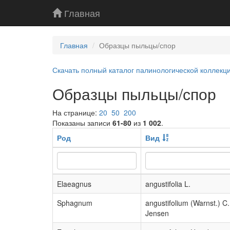
Главная
Главная
Образцы пыльцы/спор
Скачать полный каталог палинологической коллекц
Образцы пыльцы/спор
На странице:
20
50
200
Показаны записи
61-80
из
1 002
.
Род
Вид
Elaeagnus
angustifolia L.
Sphagnum
angustifolium (Warnst.) C
Jensen