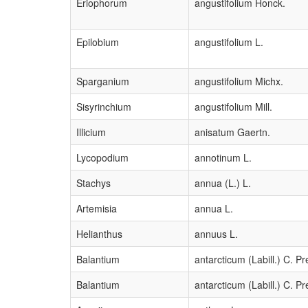
Eriophorum
angustifolium Honck.
Epilobium
angustifolium L.
Sparganium
angustifolium Michx.
Sisyrinchium
angustifolium Mill.
Illicium
anisatum Gaertn.
Lycopodium
annotinum L.
Stachys
annua (L.) L.
Artemisia
annua L.
Helianthus
annuus L.
Balantium
antarcticum (Labill.) C. Pr
Balantium
antarcticum (Labill.) C. Pr