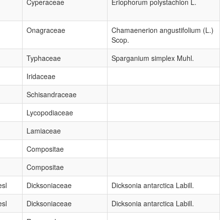
Cyperaceae
Eriophorum polystachion L.
Onagraceae
Chamaenerion angustifolium (L.)
Scop.
Typhaceae
Sparganium simplex Muhl.
Iridaceae
Schisandraceae
Lycopodiaceae
Lamiaceae
Compositae
Compositae
esl
Dicksoniaceae
Dicksonia antarctica Labill.
esl
Dicksoniaceae
Dicksonia antarctica Labill.