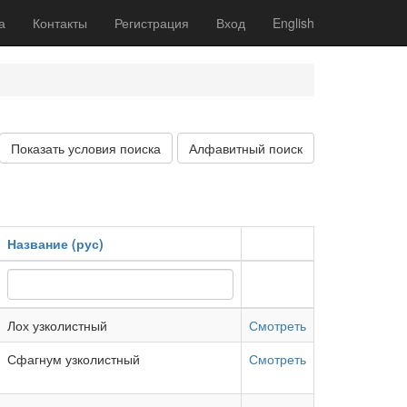
а
Контакты
Регистрация
Вход
English
Показать условия поиска
Алфавитный поиск
Название (рус)
Лох узколистный
Смотреть
Сфагнум узколистный
Смотреть