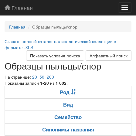
Главная
Toggl
navig
Главная
Образцы пыльцы/спор
Скачать полный каталог палинологической коллекции в
формате .XLS
Показать условия поиска
Алфавитный поиск
Образцы пыльцы/спор
На странице:
20
50
200
Показаны записи
1-20
из
1 002
.
Род
Вид
Семейство
Синонимы названия