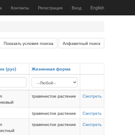
а
Контакты
Регистрация
Вход
English
Показать условия поиска
Алфавитный поиск
ие (рус)
Жизненная форма
л
травянистое растение
Смотреть
никовый
травянистое растение
Смотреть
л
травянистое растение
Смотреть
листный