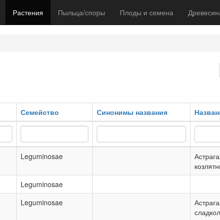
Растения
Пыльца/споры
Плоды и семена
Древесин
Семейство
Синонимы названия
Назван
Leguminosae
Астрага
козлят
Leguminosae
Leguminosae
Астрага
сладко