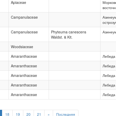
Apiaceae
Морков
восточ
Campanulaceae
Азинеу
острозу
Campanulaceae
Phyteuma canescens
Азинеу
Waldst. & Kit.
Woodsiaceae
Amaranthaceae
Лебеда
Amaranthaceae
Лебеда
Amaranthaceae
Лебеда
Amaranthaceae
Лебеда
Amaranthaceae
Лебеда
18
19
20
21
»
Последняя