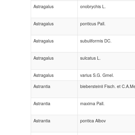
Astragalus
onobrychis L.
Astragalus
ponticus Pall.
Astragalus
subuliformis DC.
Astragalus
sulcatus L.
Astragalus
varius S.G. Gmel.
Astrantia
biebersteinii Fisch. et C.A.M
Astrantia
maxima Pall.
Astrantia
pontica Albov