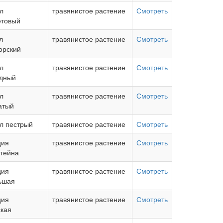
л
травянистое растение
Смотреть
етовый
л
травянистое растение
Смотреть
орский
л
травянистое растение
Смотреть
дный
л
травянистое растение
Смотреть
атый
л пестрый
травянистое растение
Смотреть
ция
травянистое растение
Смотреть
тейна
ция
травянистое растение
Смотреть
ьшая
ция
травянистое растение
Смотреть
ская