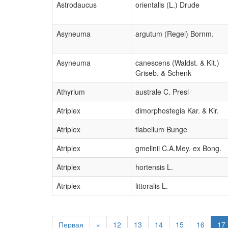
Astrodaucus
orientalis (L.) Drude
Asyneuma
argutum (Regel) Bornm.
Asyneuma
canescens (Waldst. & Kit.)
Griseb. & Schenk
Athyrium
australe C. Presl
Atriplex
dimorphostegia Kar. & Kir.
Atriplex
flabellum Bunge
Atriplex
gmelinii C.A.Mey. ex Bong.
Atriplex
hortensis L.
Atriplex
littoralis L.
Первая
«
12
13
14
15
16
17