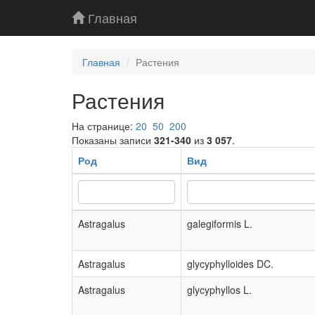
Главная
Главная
Растения
Растения
На странице:
20
50
200
Показаны записи
321-340
из
3 057
.
Род
Вид
Astragalus
galegiformis L.
Astragalus
glycyphylloides DC.
Astragalus
glycyphyllos L.