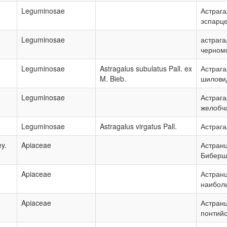
Leguminosae
Астрага
эспарц
Leguminosae
астрага
черном
Leguminosae
Astragalus subulatus Pall. ex
Астрага
M. Bieb.
шилови
Leguminosae
Астрага
желобч
Leguminosae
Astragalus virgatus Pall.
Астрага
ey.
Apiaceae
Астран
Биберш
Apiaceae
Астран
наибол
Apiaceae
Астран
понтий