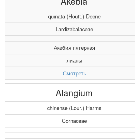
Akebia
quinata (Houtt.) Decne
Lardizabalaceae
Акебия пятерная
лианы
Смотреть
Alangium
chinense (Lour.) Harms
Cornaceae