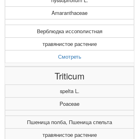
hyssopifolium L.
Amaranthaceae
Верблюдка иссополистная
травянистое растение
Смотреть
Triticum
spelta L.
Poaceae
Пшеница полба, Пшеница спельта
травянистое растение