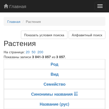
Главная
Toggl
navig
Главная
Растения
Показать условия поиска
Алфавитный поиск
Растения
На странице:
20
50
200
Показаны записи
3 041-3 057
из
3 057
.
Род
Вид
Семейство
Синонимы названия
Название (рус)