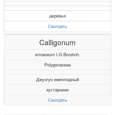
деревья
Смотреть
Calligonum
erinaceum I.G.Borshch.
Polygonaceae
Джузгун ежеплодный
кустарники
Смотреть