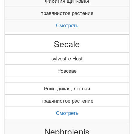
Фибигия щитковая
травянистое растение
Смотреть
Secale
sylvestre Host
Poaceae
Рожь дикая, лесная
травянистое растение
Смотреть
Nephrolepis