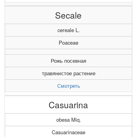
Secale
cereale L.
Poaceae
Рожь посевная
травянистое растение
Смотреть
Casuarina
obesa Miq.
Casuarinaceae